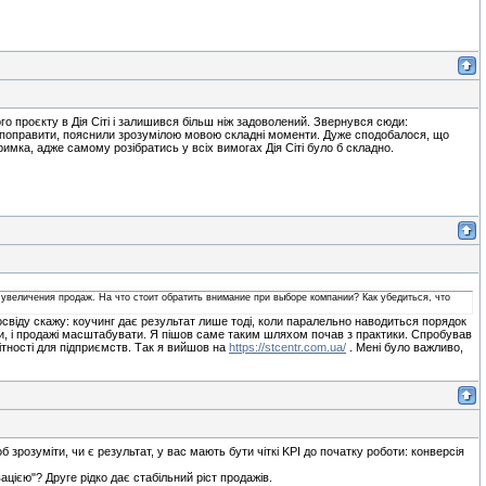
о проєкту в Дія Сіті і залишився більш ніж задоволений. Звернувся сюди:
но поправити, пояснили зрозумілою мовою складні моменти. Дуже сподобалося, що
имка, адже самому розібратись у всіх вимогах Дія Сіті було б складно.
увеличения продаж. На что стоит обратить внимание при выборе компании? Как убедиться, что
досвіду скажу: коучинг дає результат лише тоді, коли паралельно наводиться порядок
ти, і продажі масштабувати. Я пішов саме таким шляхом почав з практики. Спробував
вітності для підприємств. Так я вийшов на
https://stcentr.com.ua/
. Мені було важливо,
 зрозуміти, чи є результат, у вас мають бути чіткі KPI до початку роботи: конверсія
цією"? Друге рідко дає стабільний ріст продажів.