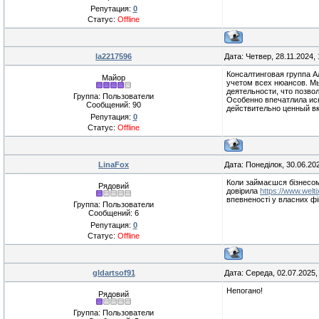
Репутация:
0
Статус:
Offline
la2217596
Дата: Четвер, 28.11.2024,
Консалтинговая группа 
Майор
учетом всех нюансов. М
деятельности, что позв
Группа: Пользователи
Особенно впечатлила ис
Сообщений:
90
действительно ценный вк
Репутация:
0
Статус:
Offline
LinaFox
Дата: Понеділок, 30.06.20
Коли займаєшся бізнесом,
Рядовий
довірила
https://www.welt
впевненості у власних ф
Группа: Пользователи
Сообщений:
6
Репутация:
0
Статус:
Offline
gldartsof91
Дата: Середа, 02.07.2025
Непогано!
Рядовий
Группа: Пользователи