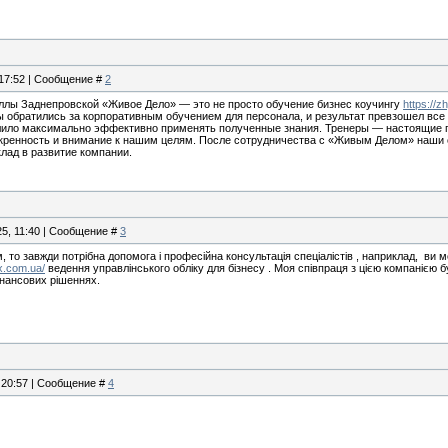
 17:52 | Сообщение #
2
Аллы Заднепровской «Живое Дело» — это не просто обучение бизнес коучингу
https://
ы обратились за корпоративным обучением для персонала, и результат превзошел вс
олило максимально эффективно применять полученные знания. Тренеры — настоящие п
кренность и внимание к нашим целям. После сотрудничества с «Живым Делом» наши с
лад в развитие компании.
25, 11:40 | Сообщение #
3
 то завжди потрібна допомога і професійна консультація спеціалістів , наприклад, ви м
ix.com.ua/
ведення управлінського обліку для бізнесу . Моя співпраця з цією компанією 
інансових рішеннях.
, 20:57 | Сообщение #
4