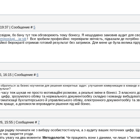
, 19:37 | Сообщение #
5
освідом, бо бачу тут теж обговорюють тему бізнесу. Я нещодавно замовив аудит для свог
/poslugi....ia-siti
! Все зробили професійно: перевірили звітність, підказали де потріб
йвої бюрократії отримав готовий результат без затримок. Для мене це була велика підтр
6, 16:15 | Сообщение #
6
обратиться за бизнес-коучингом для решения конкретных задач: улучшения коммуникации в команде и 
зультат?
о часу теж шукав не просто мотиваційні розмови, а реальні зміни в бізнесі. З власного 
х цифр, зрозумілого обліку та нормального документообігу складно і команду вибудува
томатизації бухгалтерського й управлінського обліку, електронного документообігу та з
к краще, а допомогли впровадити рішення під мій бізнес.
26, 15:55 | Сообщение #
7
вжди раджу починати не з вибору особистості коуча, а з аудиту ваших поточних цифр. Щоб
о час закриття угоди.
ніть увагу на два моменти:
Методологія:
Чи працюють вони з даними, чи лише з "мотива