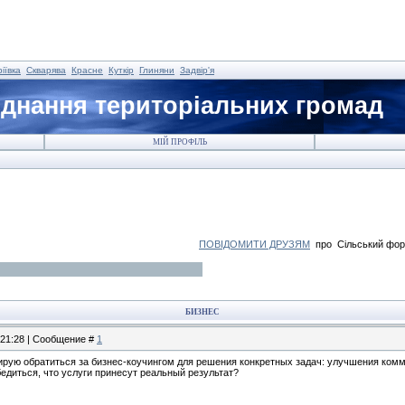
іївка
Скварява
Красне
Куткір
Глиняни
Задвір'я
єднання територіальних громад
МІЙ ПРОФІЛЬ
ПОВІДОМИТИ ДРУЗЯМ
про Сільський фо
БИЗНЕС
, 21:28 | Сообщение #
1
рую обратиться за бизнес-коучингом для решения конкретных задач: улучшения комму
едиться, что услуги принесут реальный результат?