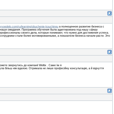
zhyvoedelo.com/ru/learning/obuchenie-kouchingu
а полноценное развитие бизнеса с
е наши ожидания. Программа обучения была адаптирована под нашу сферу
рофессионалы своего дела, которые понимают, что нужно для достижения успеха.
отрудники стали более мотивированными, а показатели бизнеса начали расти. Это
ожете звернутись до компанії Weltix . Саме їм я
була більш ніж вдалою. Отримала не лише професійну консультацію, а й відчуття