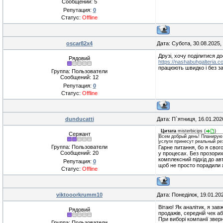
Сообщений:
5
Репутация:
0
Статус:
Offline
oscar82x4
Дата: Субота, 30.08.2025
Друзі, хочу поділитися д
Рядовий
https://nashabuhgalteria.com
працюють швидко і без за
Группа: Пользователи
Сообщений:
12
Репутация:
0
Статус:
Offline
dunducatti
Дата: П`ятниця, 16.01.202
Цитата
misterbicips
(
)
Сержант
Всем добрый день! Планирую 
услуги принесут реальный ре
Группа: Пользователи
Гарне питання, бо я свог
Сообщений:
20
у процесах. Без прозори
комплексний підхід до ав
Репутация:
0
щоб не просто порадили я
Статус:
Offline
viktooorkrumm10
Дата: Понеділок, 19.01.20
Вітаю! Як аналітик, я за
Рядовий
продажів, середній чек аб
При виборі компанії звер
Группа: Пользователи