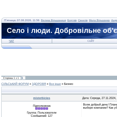
П`ятниця, 07.08.2026, 11:56
Велика Вільшаниця
Бортків
Скнилів
Мала Вільшанка
Андр
Село і люди. Добровільне об'
ЧАТ
САЙТ
1
Сторінка
1
з
1
СІЛЬСЬКИЙ ФОРУМ
»
ЗДОРОВЯ
»
Все інше
»
Бизнес
misterbicips
Дата: Середа, 27.11.2024
Всем добрый день! Плани
Підполковник
выборе компании? Как уб
Группа: Пользователи
Сообщений:
127