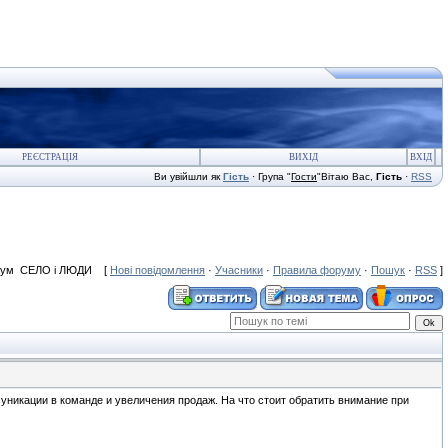
РЕЄСТРАЦІЯ
ВИХІД
ВХІД
Ви увійшли як
Гість
·
Група
"
Гости
"
Вітаю Вас
,
Гість
·
RSS
рум СЕЛО і ЛЮДИ [
Нові повідомлення
·
Учасники
·
Правила форуму
·
Пошук
·
RSS
]
никации в команде и увеличения продаж. На что стоит обратить внимание при