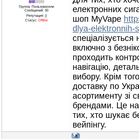
Группа: Пользователи
електронних сиг
Сообщений:
30
Репутация:
0
шоп MyVape
htt
Статус:
Offline
dlya-elektronnih-s
спеціалізується 
включно з безні
проходить контро
навігацію, деталь
вибору. Крім то
доставку по Укра
асортименту зі 
брендами. Це на
тих, хто шукає б
вейпінгу.