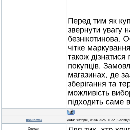
Перед тим як ку
звернути увагу 
безнікотинова. О
чітке маркування
також дізнатися 
покупців. Замов
магазинах, де з
зберігання та т
можливість вибор
підходить саме 
linalineva7
Дата: Вівторок, 03.06.2025, 11:32 | Сообщ
Для тих, хто хоч
Сержант