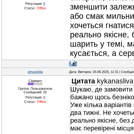
Репутация:
0
зменшити залежн
Статус:
Offline
або смак мильни
хочеться гнатис
реально якісне, 
шарить у темі, м
кусається, а серв
edvardjila
Дата: Вівторок, 03.06.2025, 11:31 | Сообщ
Цитата
kykanasliva
Сержант
Шукаю, де замовити 
Группа: Пользователи
Сообщений:
20
бажано щось безніко
Репутация:
0
Статус:
Offline
Уже кілька варіанті
два тижні. Не хочет
реально якісне, без 
має перевірені місця,