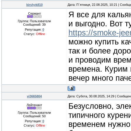
kirshyk810
Дата: П`ятниця, 22.08.2025, 10:21 | Сооб
Я все для калья
Сержант
Группа: Пользователи
и выгодно. Вот т
Сообщений:
39
Репутация:
0
https://smoke-jee
Статус:
Offline
можно купить ка
так и более дор
и проводим врем
времена. Курим 
вечер много паче
vi3665804
Дата: Субота, 30.08.2025, 14:29 | Сообще
Безусловно, эле
Лейтенант
Группа: Пользователи
типичного курени
Сообщений:
50
Репутация:
0
временем нужно 
Статус:
Offline