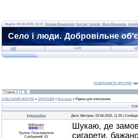
Неділя, 09.08.2026, 12:07
Велика Вільшаниця
Бортків
Скнилів
Мала Вільшанка
Андрії
Село і люди. Добровільне об'
ЧАТ
САЙТ
МІ
ПОВІДОМИТИ ДРУЗЯМ
про
1
Сторінка
1
з
1
СІЛЬСЬКИЙ ФОРУМ
»
ЗДОРОВЯ
»
Все інше
»
Рідини для електронки
РІД
kykanasliva
Дата: Вівторок, 03.06.2025, 11:30 | Сообщ
Шукаю, де замов
Лейтенант
Группа: Пользователи
сигарети, бажано
Сообщений:
63