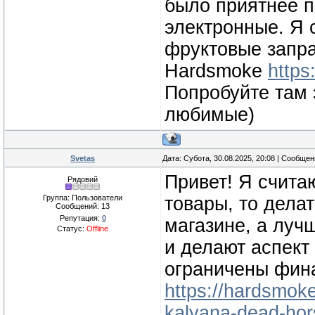
было приятнее п
электронные. Я 
фруктовые запра
Нardsmoke
https
Попробуйте там 
любимые)
Svetas
Дата: Субота, 30.08.2025, 20:08 | Сообще
Привет! Я считаю
Рядовий
Группа: Пользователи
товары, то дела
Сообщений:
13
Репутация:
0
магазине, а луч
Статус:
Offline
и делают аспект
ограничены фина
https://hardsmoke
kalyana-dead-hor